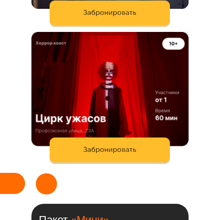
Пакет
«Мини»