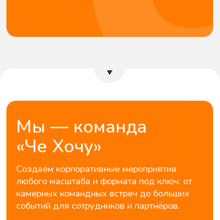
«Че Хочу»
Создаём корпоративные мероприятия
любого масштаба и формата под ключ: от
камерных командных встреч до больших
событий для сотрудников и партнёров.
Наша специализация — превращать
обычные корпоративные активности в
яркие впечатления.
Драйвовые командные