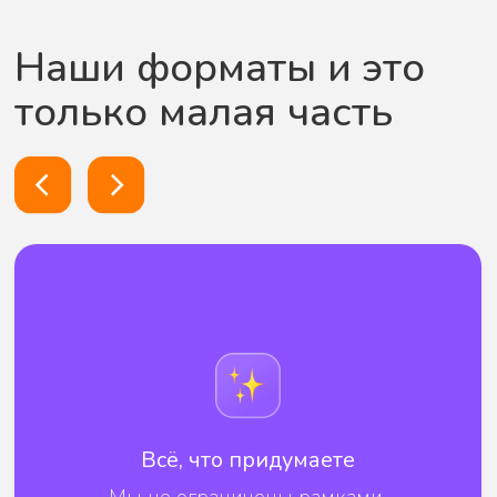
фиксируем бюджет до копейки, не
завышаем цены, предоставляем отчёты.
Гарантия качества
если мероприятие пройдёт не
по сценарию, вернём деньги
или проведём повторно.
Опыт и
креатив
за плечами [X] успешных проектов
для компаний разного уровня.
Знаем, как удержать внимание.