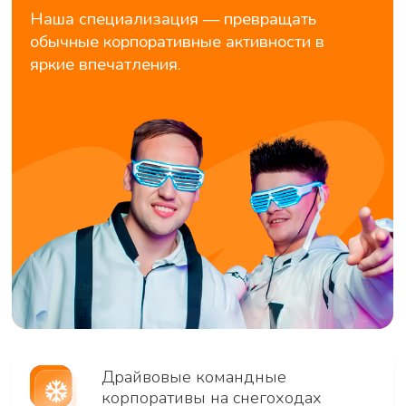
корпоративы на снегоходах
Приключенческие форматы на
природе — сплавы и активный
отдых
Атмосферные вечеринки в
стильных городских локациях
Иммерсивные события с полным
погружением в сюжет
Мы придумаем концепцию,
организуем и проведём
мероприятие так, что его будут