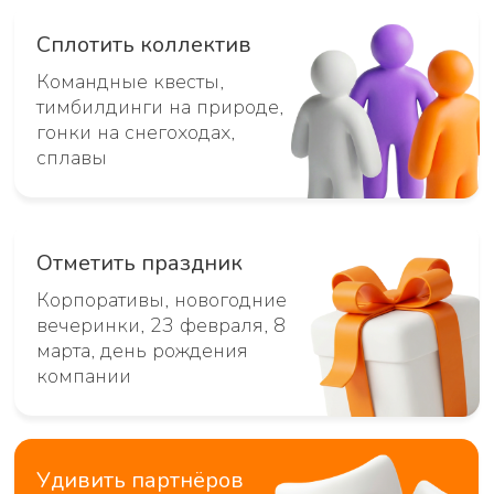
Наши форматы и это
только малая часть
Всё, что придумаете
Мы не ограничены рамками.
Если у вас есть безумная идея
– мы воплотим!