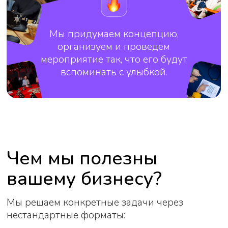
Корпоративы, новогодние
вечеринки, 23 февраля, 8
марта, день рождения
компании
Удивить партнёров
и клиентов
VIP-кейтеринг, закрытые
шоу-программы,
эксклюзивные ивенты
Снять стресс и
перезагрузить команду
Активные выезды,
вечеринки с диджеем,
необычные мастер-классы