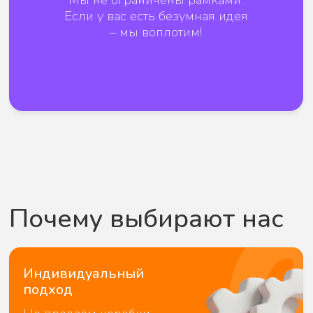
Выезд за город и в другие регионы
готовы организовать мероприятие
где угодно: на базе отдыха, в лесу,
на берегу Волги.
Полный цикл организации
Берём на себя всё: подбор
площадки, подрядчиков,
реквизит, координацию в
день ивента. Вам остаётся
только отдыхать.
Наши форматы и это
только малая часть