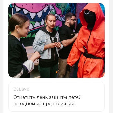
Проводим бесплатную консультацию
уточняем задачи, бюджет,
количество человек
Готовим индивидуальное КП
со сценарием и сметой (с маржой,
которую вы утвердите)
Согласование
согласовываем детали и начинаем
подготовку