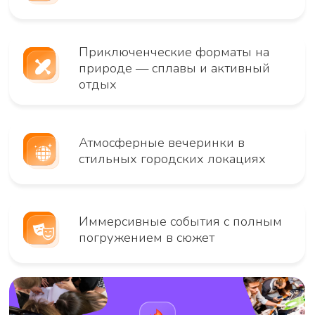
вспоминать с улыбкой.
Чем мы полезны
вашему бизнесу?
Мы решаем конкретные задачи через
нестандартные форматы:
Сплотить коллектив
Командные квесты,
тимбилдинги на природе,
гонки на снегоходах,
сплавы
Отметить праздник