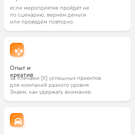
на слете партнеров.
Решение
Квест-шоу “Игра в Кальмара”
на 150 человек.
Результат
95% приняли активное участие,
ближе познакомились с партнерами
из других городов и обменялись
ценными контактами.
Наши форматы и это
только малая часть