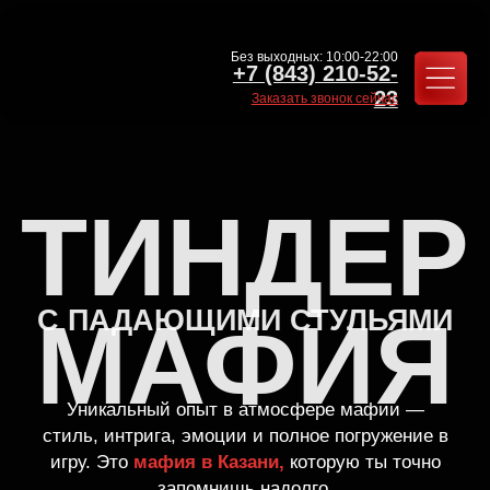
Без выходных: 10:00-22:00
+7 (843) 210-52-
23
Заказать звонок сейчас
ТИНДЕР
С ПАДАЮЩИМИ СТУЛЬЯМИ
МАФИЯ
Уникальный опыт в атмосфере мафии —
стиль, интрига, эмоции и полное погружение в
игру. Это
мафия в Казани,
которую ты точно
запомнишь надолго.